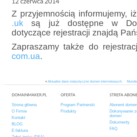
Z przyjemnością informujemy, i
.uk
są już dostępne w Doma
dotyczące rejestracji znajdą Pa
Zapraszamy także do rejestra
com.ua
.
«
Aktualne dane statystyczne domen internetowych.
Mundi
Strona główna
Program Partnerski
Abonent dome
O Firmie
Produkty
Dokonywanie z
domen
Kontakt
Dokumenty
BLOG
FAQ
E-faktura
Zgłoś treści (DSA)