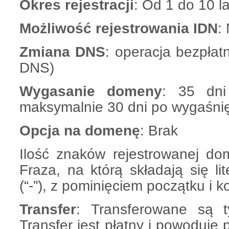
Okres rejestracji
: Od 1 do 10 la
Możliwość rejestrowania IDN
:
Zmiana DNS
: operacja bezpłat
DNS)
Wygasanie domeny
: 35 dni
maksymalnie 30 dni po wygaśnię
Opcja na domenę
: Brak
Ilość znaków rejestrowanej do
Fraza, na którą składają się lit
(“-”), z pominięciem początku i
Transfer
: Transferowane są 
Transfer jest płatny i powoduje