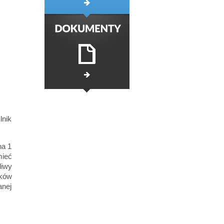
lnik
na 1
mieć
liwy
nków
anej