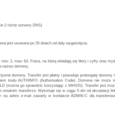
min 2 różne serwery DNS)
na jest usuwana po 35 dniach od daty wygaśnięcia.
in: 3, max: 63. Fraza, na którą składają się litery i cyfry oraz myś
ńca nazwy domeny.
ktywne domeny. Transfer jest płatny i powoduje prolongatę domeny 
yciem kodu AUTHINFO (Authorisation Code). Domena nie może 
 (można go sprawdzić korzystając z WHOIS). Transfer jest moż
lub ostatnim transferze. Wykonuje się w ciągu 5 dni od akceptacji li
m na adres e-mail zawarty w kontakcie ADMIN-C dla transferow