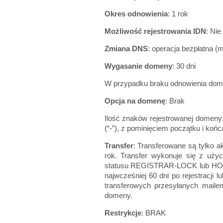
Okres odnowienia
: 1 rok
Możliwość rejestrowania IDN
: Nie
Zmiana DNS
: operacja bezpłatna (
Wygasanie domeny
: 30 dni
W przypadku braku odnowienia dome
Opcja na domenę
: Brak
Ilość znaków rejestrowanej domeny: m
(“-”), z pominięciem początku i ko
Transfer
: Transferowane są tylko a
rok. Transfer wykonuje się z uż
statusu REGISTRAR-LOCK lub HOLD
najwcześniej 60 dni po rejestracji 
transferowych przesyłanych maile
domeny.
Restrykcje
: BRAK