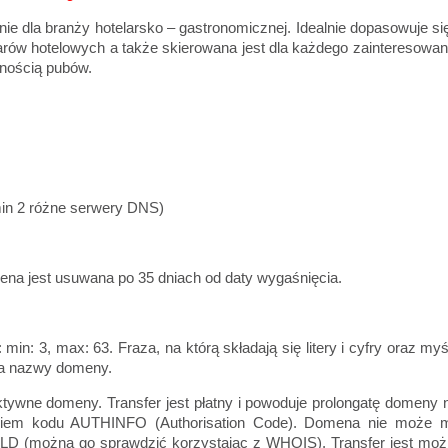
nie dla branży hotelarsko – gastronomicznej. Idealnie dopasowuje si
 barów hotelowych a także skierowana jest dla każdego zainteresowa
lnością pubów.
min 2 różne serwery DNS)
na jest usuwana po 35 dniach od daty wygaśnięcia.
in: 3, max: 63. Fraza, na którą składają się litery i cyfry oraz myś
ńca nazwy domeny.
ktywne domeny. Transfer jest płatny i powoduje prolongatę domeny 
yciem kodu AUTHINFO (Authorisation Code). Domena nie może 
 (można go sprawdzić korzystając z WHOIS). Transfer jest moż