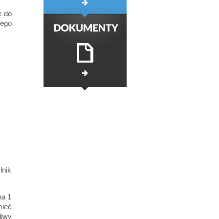
ę do
nego
lnik
na 1
mieć
liwy