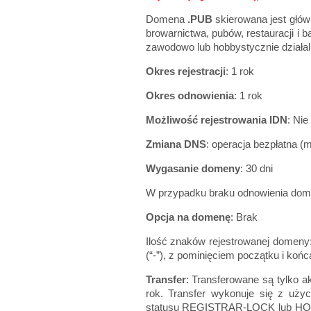
Domena
.PUB
skierowana jest głów
browarnictwa, pubów, restauracji i
zawodowo lub hobbystycznie działa
Okres rejestracji
: 1 rok
Okres odnowienia
: 1 rok
Możliwość rejestrowania IDN
: Nie
Zmiana DNS
: operacja bezpłatna (
Wygasanie domeny
: 30 dni
W przypadku braku odnowienia dome
Opcja na domenę
: Brak
Ilość znaków rejestrowanej domeny: m
(“-”), z pominięciem początku i ko
Transfer
: Transferowane są tylko a
rok. Transfer wykonuje się z uż
statusu REGISTRAR-LOCK lub HOLD