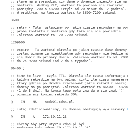
;; slave mają sprawdzać czy dane o domenie zmieniły się na

;; masterze. Według RFC, wartość ta powinna się zawierać

;; pomiędzy 1200 a 43200 (czyli od 20 minut do 12 godzin).

;; W praktyce, najlepsza wartość to 3600-7200 sekund.

3600

;; retry - Tutaj ustawiamy po jakim czasie secondary ma pon
;; próbę kontaktu z masterem gdy taka się nie powiedzie.

;; Zalecana wartość to 120-7200 sekund.

1209600

;; expire - Ta wartość określa po jakim czasie dane domeny 
;; zostać uznane za nieaktualne gdy secondary nie będzie mó
;; się dobić do primary dns'a. Zalecana wartość to od 12096
;; do 2419200 sekund (od 2 do 4 tygodni).

86400 )

;; time-to-live - czyli TTL. Określa ile czasu informacja o
;; każdym rekordzie ma być ważna, czyli ile czasu nameserve
;; który gdzieś po drodze zcacheował jakiś rekord z naszej

;; domeny ma go pamiętać. Zalecana wartość to 86400 - 43200
;; (1 do 5 dni). Na końcu tego pola znajduje się znak ')'

;; oznaczający koniec rekordu SOA.

@    IN    NS    node01.xdns.pl.

;; Tutaj zdefiniowaliśmy, że domenę obsługują w/w serwery 
@    IN    A    172.30.11.23

;; Chcemy aby przy użyciu xdns.pl był

;; podawany taki adres IP (172.30.11.23)
