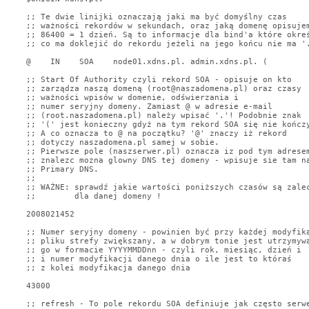
;; Te dwie linijki oznaczają jaki ma być domyślny czas

;; ważności rekordów w sekundach, oraz jaką domenę opisujem
;; 86400 = 1 dzień. Są to informacje dla bind'a które okreś
;; co ma doklejić do rekordu jeżeli na jego końcu nie ma '.
@    IN    SOA    node01.xdns.pl. admin.xdns.pl. (

;; Start Of Authority czyli rekord SOA - opisuje on kto 

;; zarządza naszą domeną (root@naszadomena.pl) oraz czasy

;; ważności wpisów w domenie, odświerzania i 

;; numer seryjny domeny. Zamiast @ w adresie e-mail

;; (root.naszadomena.pl) należy wpisać '.'! Podobnie znak

;; '(' jest konieczny gdyż na tym rekord SOA się nie kończy
;; A co oznacza to @ na początku? '@' znaczy iż rekord

;; dotyczy naszadomena.pl samej w sobie.

;; Pierwsze pole (naszserwer.pl) oznacza iz pod tym adresem
;; znalezc mozna glowny DNS tej domeny - wpisuje sie tam na
;; Primary DNS.

;;

;; WAŻNE: sprawdź jakie wartości poniższych czasów są zalec
;;        dla danej domeny !

2008021452

;; Numer seryjny domeny - powinien być przy każdej modyfika
;; pliku strefy zwiększany, a w dobrym tonie jest utrzymywa
;; go w formacie YYYYMMDDnn - czyli rok, miesiąc, dzień i

;; i numer modyfikacji danego dnia o ile jest to któraś

;; z kolei modyfikacja danego dnia

43000

;; refresh - To pole rekordu SOA definiuje jak często serwe