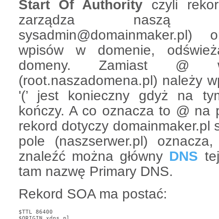
Start Of Authority
czyli rek
zarządza naszą 
sysadmin@domainmaker.pl) 
wpisów w domenie, odśwież
domeny. Zamiast @ w
(root.naszadomena.pl) należy wp
'(’ jest konieczny gdyż na t
kończy. A co oznacza to @ na p
rekord dotyczy domainmaker.pl 
pole (naszserwer.pl) oznacz
znaleźć można główny
DNS
te
tam nazwę Primary DNS.
Rekord SOA ma postać:
$TTL 86400

$ORIGIN xdns.pl.
