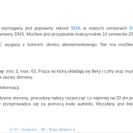
a, wymagany jest poprawny rekord
SOA
w nowych serwerach
D
erwery DNS. Możliwe jest przypisanie maksymalnie 10 serwerów D
C wygasa z końcem okresu abonamentowego. Nie ma możliwo
ny
: min: 3, max: 63. Fraza na którą składają się litery i cyfry oraz myś
ńca nazwy domeny.
informacji.
ktywne domeny, procedurę należy rozpocząć co najmniej na 20 dni p
r przeprowadza się za pomocą kodu authinfo. Wysyłany jest lin
«
CH – Szwajcaria
BE – Belgia (Belgium)
»