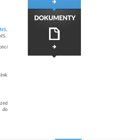
NS
.
NS.
ści
lnik
rzed
k do