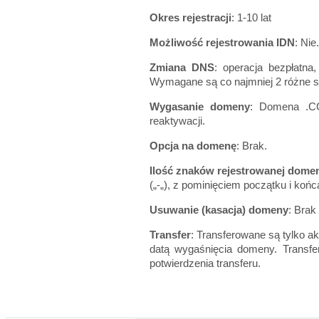
Okres rejestracji
: 1-10 lat
Możliwość rejestrowania IDN
: Nie.
Zmiana DNS
: operacja bezpłatn
Wymagane są co najmniej 2 różne s
Wygasanie domeny
: Domena .C
reaktywacji.
Opcja na domenę
: Brak.
Ilość znaków rejestrowanej dome
(„-„), z pominięciem początku i ko
Usuwanie (kasacja) domeny
: Brak 
Transfer
: Transferowane są tylko a
datą wygaśnięcia domeny. Transfe
potwierdzenia transferu.