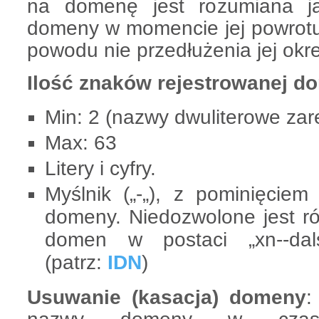
na domenę jest rozumiana j
domeny w momencie jej powrotu 
powodu nie przedłużenia jej ok
Ilość znaków rejestrowanej d
Min: 2 (nazwy dwuliterowe zare
Max: 63
Litery i cyfry.
Myślnik („-„), z pominięcie
domeny. Niedozwolone jest ró
domen w postaci „xn--dals
(patrz:
IDN
)
Usuwanie (kasacja) domeny
: