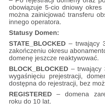
– Po rejestracji domeny oraz p
obowiązuje 5-cio dniowy okres 
można zainicjować transferu o
innego operatora.
Statusy Domen:
STATE_BLOCKED
– trwający 
zakończeniu okresu abonament
domenę jeszcze reaktywować.
BLOCK_BLOCKED
– trwający
wygaśnięciu prejestracji, dome
dostępna do rejestracji, bez możl
REGISTERED
– domena zarej
roku do 10 lat.