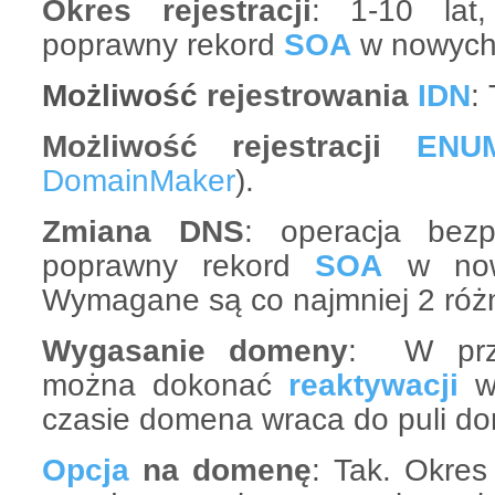
Okres rejestracji
: 1-10 la
poprawny rekord
SOA
w nowych
Możliwość
rejestrowania
IDN
:
Możliwość rejestracji
ENU
DomainMaker
).
Zmiana DNS
: operacja bezp
poprawny rekord
SOA
w now
Wymagane są co najmniej 2 róż
Wygasanie domeny
: W przy
można dokonać
reaktywacji
w 
czasie domena wraca do puli d
Opcja
na domenę
: Tak. Okres