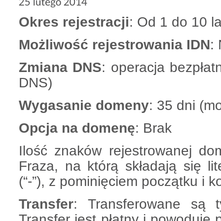
Okres rejestracji
: Od 1 do 10 la
Możliwość rejestrowania IDN
:
Zmiana DNS
: operacja bezpłat
DNS)
Wygasanie domeny
: 35 dni (m
Opcja na domenę
: Brak
Ilość znaków rejestrowanej do
Fraza, na którą składają się lit
(“-”), z pominięciem początku i
Transfer
: Transferowane są 
Transfer jest płatny i powoduje