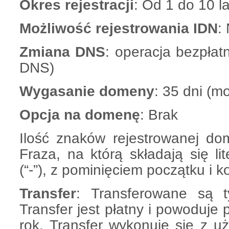
Okres rejestracji
: Od 1 do 10 la
Możliwość rejestrowania IDN
:
Zmiana DNS
: operacja bezpłat
DNS)
Wygasanie domeny
: 35 dni (m
Opcja na domenę
: Brak
Ilość znaków rejestrowanej do
Fraza, na którą składają się lit
(“-”), z pominięciem początku i
Transfer
: Transferowane są 
Transfer jest płatny i powoduje
rok. Transfer wykonuje się z